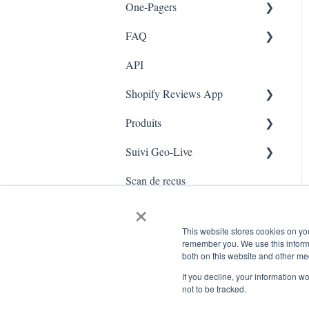
One-Pagers
Branches
FAQ
Marketing
API
Enquêtes
FAQ- Lightspeed R Series
Shopify Reviews App
App Colors
Shopify POS
Produits
Règles
FAQ- Shopify ECOM
Paramètres généraux
Suivi Geo-Live
E-Commerce
Judge.me
Reviews Widget
Ajouter un produit
Scan de reçus
Enrôlement
QFP - Lightspeed X Series
Carrousel des avis
Live - Geo
×
Sécurité et confidentialité
FAQ - MindBody POS
Gérer les avis
This website stores cookies on yo
remember you. We use this informa
both on this website and other me
If you decline, your information w
not to be tracked.
www.kangaroorewards.com Centre d'assistance