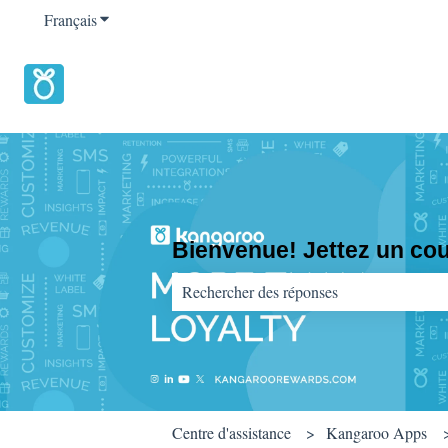
Français
Afficher le sous-menu pour les traductions
Bienvenue! Jettez un coup
Il n'y a aucune suggestion car le champ d
Centre d'assistance
Kangaroo Apps