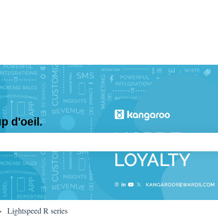
 d'oeil.
e recherche est vide.
Lightspeed R series