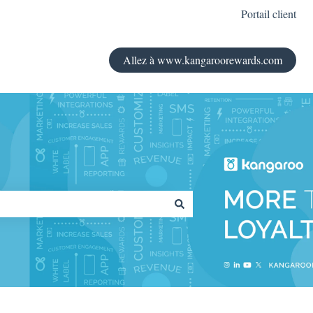
Portail client
Allez à www.kangaroorewards.com