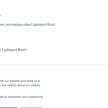
?
nses automatiques dans Lightspeed Retail
 Lightspeed Retail?
ith our website and allow us to
 and metrics about our visitors
rowser to remember your preference
Copyright © 2026, © Kangaroo Rewards