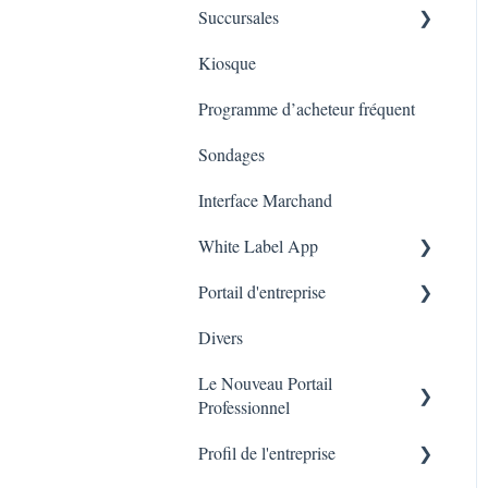
Succursales
Cartes cadeaux sur
Tableau de bords
l’application mobile
Kiosque
Marketing
Employés
Programme d’acheteur fréquent
Sondages
Interface Marchand
White Label App
Portail d'entreprise
Code QR -Integration
Divers
Liste des transactions
Le Nouveau Portail
Branches
Professionnel
Profil de l'entreprise
Marketing