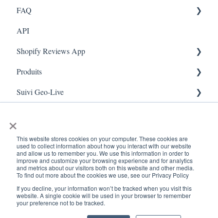
FAQ
Marketing
API
Enquêtes
FAQ- Lightspeed R Series
Shopify Reviews App
App Colors
Shopify POS
Produits
Règles
FAQ- Shopify ECOM
Paramètres généraux
Suivi Geo-Live
E-Commerce
Judge.me
Reviews Widget
Ajouter un produit
Scan de reçus
Enrôlement
QFP - Lightspeed X Series
Carrousel des avis
Live - Geo
×
Sécurité et confidentialité
FAQ - MindBody POS
Gérer les avis
This website stores cookies on your computer. These cookies are
used to collect information about how you interact with our website
and allow us to remember you. We use this information in order to
improve and customize your browsing experience and for analytics
and metrics about our visitors both on this website and other media.
To find out more about the cookies we use, see our Privacy Policy
If you decline, your information won’t be tracked when you visit this
www.kangaroorewards.com
Copyright © 2026, ©
website. A single cookie will be used in your browser to remember
your preference not to be tracked.
Centre d'assistance
Kangaroo Rewards