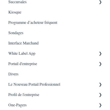
Succursales
Amazon Business
Cartes cadeaux sur l’application mobile
Tableau de bords
Kiosque
Marketing
Employés
Programme d’acheteur fréquent
Sondages
Interface Marchand
White Label App
Portail d'entreprise
Code QR -Integration
Divers
Liste des transactions
Le Nouveau Portail Professionnel
Branches
Profil de l'entreprise
Marketing
One-Pagers
Branches