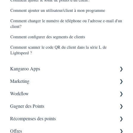
Comment ajouter un utilisateur/client à mon programme
Comment changer le numéro de téléphone ou l'adresse e-mail d'un
client?
Comment configurer des segments de clients
Comment scanner le code QR du client dans la série L de
Lightspeed ?
Kangaroo Apps
Marketing
Récompense du Tiers Partenaire Amazon
Workflow
Applications de messagerie
Consentement
Gagner des Points
Shopify
Rapport de campagne
Workflow
Récompenses des points
BigCommerce
Text - SMS Directives
Gagner des points sur la Tablette
Offres
WooCommerce
Text - SMS
Gagner des points sur Lightspeed
Récompenses pour les platformes d'E-commerces