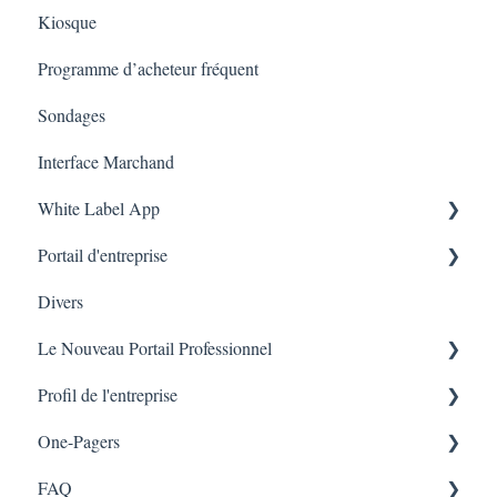
Kiosque
Judge.me
Marketing
Employés
Programme d’acheteur fréquent
Amazon Business
Sondages
Interface Marchand
White Label App
Portail d'entreprise
Code QR -Integration
Divers
Liste des transactions
Le Nouveau Portail Professionnel
Branches
Profil de l'entreprise
Marketing
One-Pagers
Branches
FAQ
Marketing