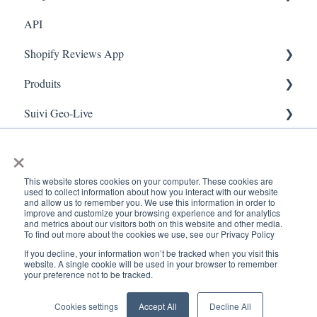
API
Enquêtes
FAQ- Lightspeed R Series
Shopify Reviews App
App Colors
Shopify POS
Produits
Règles
FAQ- Shopify ECOM
Paramètres généraux
Suivi Geo-Live
E-Commerce
Judge.me
Reviews Widget
Ajouter un produit
Scan de reçus
Enrôlement
QFP - Lightspeed X Series
Carrousel des avis
Live - Geo
×
Sécurité et confidentialité
FAQ - MindBody POS
Gérer les avis
This website stores cookies on your computer. These cookies are
used to collect information about how you interact with our website
and allow us to remember you. We use this information in order to
improve and customize your browsing experience and for analytics
and metrics about our visitors both on this website and other media.
To find out more about the cookies we use, see our Privacy Policy
If you decline, your information won’t be tracked when you visit this
www.kangaroorewards.com
Copyright © 2026, ©
website. A single cookie will be used in your browser to remember
your preference not to be tracked.
Centre d'assistance
Kangaroo Rewards
Cookies settings
Accept All
Decline All