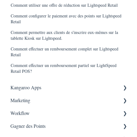
Comment utiliser une offre de réduction sur Lightspeed Retail
Comment configurer le paiement avec des points sur Lightspeed
Retail
Comment permettre aux clients de s'inscrire eux-mêmes sur la
tablette Kiosk sur Lightspeed.
Comment effectuer un remboursement complet sur Lightspeed
Retail
Comment effectuer un remboursement partiel sur LightSpeed
Retail POS?
Kangaroo Apps
Marketing
Récompense du Tiers Partenaire Amazon
Workflow
Applications de messagerie
Consentement
Gagner des Points
Shopify
Rapport de campagne
Workflow