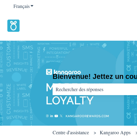
Français
Afficher le sous-menu pour les traductions
Bienvenue! Jettez un coup
Il n'y a aucune suggestion car le champ d
Centre d'assistance
Kangaroo Apps