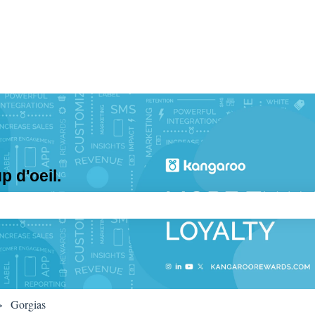
 d'oeil.
e recherche est vide.
Gorgias