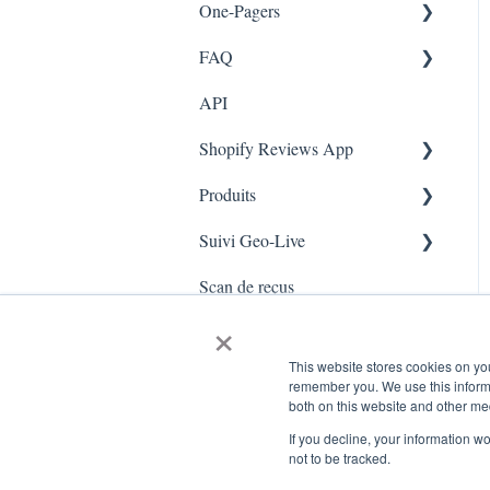
One-Pagers
Branches
FAQ
Marketing
API
Enquêtes
FAQ- Lightspeed R Series
Shopify Reviews App
App Colors
Shopify POS
Produits
Règles
FAQ- Shopify ECOM
Paramètres généraux
Suivi Geo-Live
E-Commerce
Judge.me
Reviews Widget
Ajouter un produit
Scan de reçus
Enrôlement
QFP - Lightspeed X Series
Carrousel des avis
Live - Geo
×
Sécurité et confidentialité
FAQ - MindBody POS
Gérer les avis
This website stores cookies on yo
remember you. We use this informa
both on this website and other me
If you decline, your information w
not to be tracked.
www.kangaroorewards.com Centre d'assistance