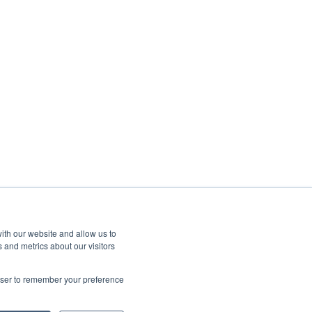
ith our website and allow us to
 and metrics about our visitors
rowser to remember your preference
Copyright © 2026, © Kangaroo Rewards