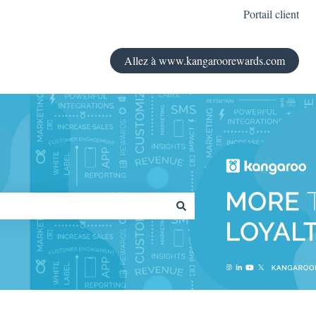
Portail client
Allez à www.kangaroorewards.com