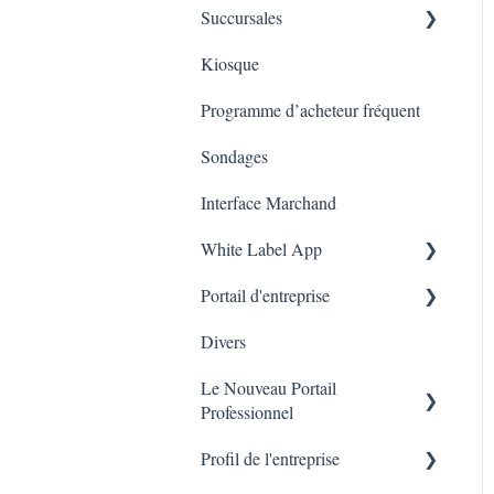
Succursales
Cartes cadeaux sur
Tableau de bords
l’application mobile
Kiosque
Marketing
Employés
Programme d’acheteur fréquent
Sondages
Interface Marchand
White Label App
Portail d'entreprise
Code QR -Integration
Divers
Liste des transactions
Le Nouveau Portail
Branches
Professionnel
Profil de l'entreprise
Marketing