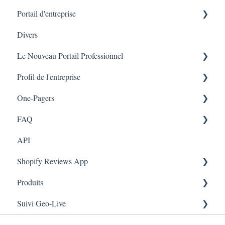
Portail d'entreprise
Code QR -Integration
Divers
Liste des transactions
Le Nouveau Portail Professionnel
Branches
Profil de l'entreprise
Marketing
One-Pagers
Branches
FAQ
Marketing
API
Enquêtes
FAQ- Lightspeed R Series
Shopify Reviews App
App Colors
Shopify POS
Produits
Règles
FAQ- Shopify ECOM
Paramètres généraux
Suivi Geo-Live
E-Commerce
Judge.me
Reviews Widget
Ajouter un produit
Scan de reçus
Enrôlement
QFP - Lightspeed X Series
Carrousel des avis
Live - Geo