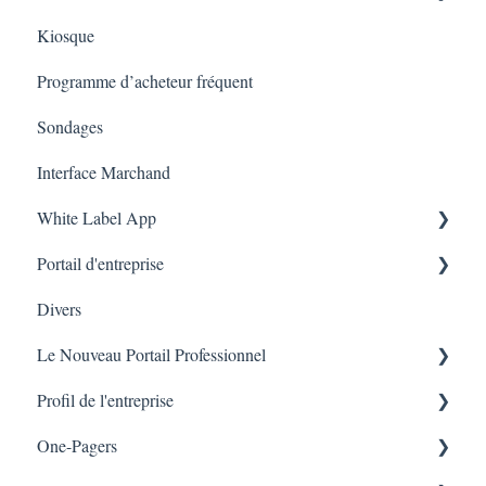
Kiosque
Judge.me
Marketing
Employés
Programme d’acheteur fréquent
Amazon Business
Sondages
Interface Marchand
White Label App
Portail d'entreprise
Code QR -Integration
Divers
Liste des transactions
Le Nouveau Portail Professionnel
Branches
Profil de l'entreprise
Marketing
One-Pagers
Branches