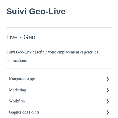
Suivi Geo-Live
Live - Geo
Suivi Geo-Live : Définir votre emplacement et gérer les
notifications
Kangaroo Apps
Marketing
Récompense du Tiers Partenaire Amazon
Workflow
Applications de messagerie
Consentement
Gagner des Points
Shopify
Rapport de campagne
Workflow