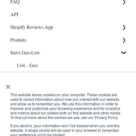
FAQ
Marketing
API
Enquêtes
FAQ- Lightspeed R Series
Shopify Reviews App
App Colors
Shopify POS
Produits
Règles
FAQ- Shopify ECOM
Paramètres généraux
Suivi Geo-Live
E-Commerce
Judge.me
Reviews Widget
Ajouter un produit
Enrôlement
QFP - Lightspeed X Series
Carrousel des avis
Live - Geo
Scan de reçus
Sécurité et confidentialité
FAQ - MindBody POS
Gérer les avis
×
This website stores cookies on your computer. These cookies are
used to collect information about how you interact with our website
and allow us to remember you. We use this information in order to
improve and customize your browsing experience and for analytics
and metrics about our visitors both on this website and other media.
To find out more about the cookies we use, see our Privacy Policy
If you decline, your information won’t be tracked when you visit this
www.kangaroorewards.com
Copyright © 2026, ©
website. A single cookie will be used in your browser to remember
your preference not to be tracked.
Centre d'assistance
Kangaroo Rewards