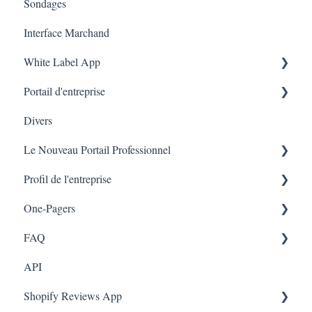
Sondages
Interface Marchand
White Label App
Portail d'entreprise
Code QR -Integration
Divers
Liste des transactions
Le Nouveau Portail Professionnel
Branches
Profil de l'entreprise
Marketing
One-Pagers
Branches
FAQ
Marketing
API
Enquêtes
FAQ- Lightspeed R Series
Shopify Reviews App
App Colors
Shopify POS