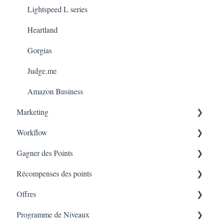
Lightspeed L series
Heartland
Gorgias
Judge.me
Amazon Business
Marketing
Workflow
Consentement
Gagner des Points
Rapport de campagne
Workflow
Récompenses des points
Text - SMS Directives
Gagner des points sur la Tablette
Offres
Text - SMS
Gagner des points sur Lightspeed
Récompenses pour les platformes d'E-commerces
Programme de Niveaux
Email
A La Carte (Lightspeed POS, Ecommerce, Shopify
Récompenses des partenaires
Offres de Bases