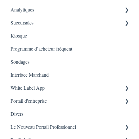
Analytiques
Heartland
A La Carte
Tournez et gagnez
Achat des cartes-cadeaux
Succursales
Gorgias
Cartes cadeaux sur l’application mobile
Tableau de bords
Kiosque
Judge.me
Marketing
Employés
Programme d’acheteur fréquent
Amazon Business
Sondages
Interface Marchand
White Label App
Portail d'entreprise
Code QR -Integration
Divers
Liste des transactions
Le Nouveau Portail Professionnel
Branches