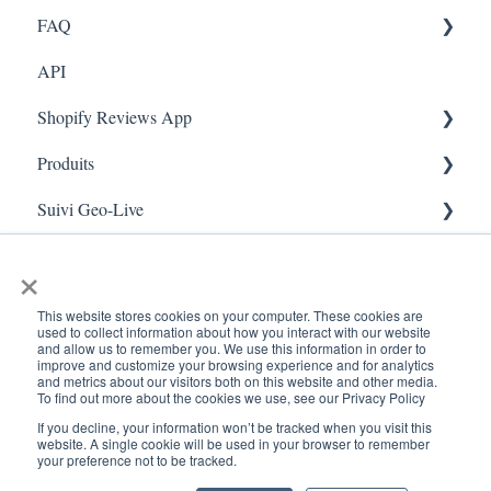
FAQ
Marketing
API
Enquêtes
FAQ- Lightspeed R Series
Shopify Reviews App
App Colors
Shopify POS
Produits
Règles
FAQ- Shopify ECOM
Paramètres généraux
Suivi Geo-Live
E-Commerce
Judge.me
Reviews Widget
Ajouter un produit
Scan de reçus
Enrôlement
QFP - Lightspeed X Series
Carrousel des avis
Live - Geo
×
Sécurité et confidentialité
FAQ - MindBody POS
Gérer les avis
This website stores cookies on your computer. These cookies are
used to collect information about how you interact with our website
and allow us to remember you. We use this information in order to
improve and customize your browsing experience and for analytics
and metrics about our visitors both on this website and other media.
To find out more about the cookies we use, see our Privacy Policy
If you decline, your information won’t be tracked when you visit this
www.kangaroorewards.com
Copyright © 2026, ©
website. A single cookie will be used in your browser to remember
your preference not to be tracked.
Centre d'assistance
Kangaroo Rewards