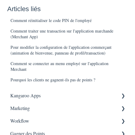
Articles liés
Comment réinitialiser le code PIN de l'employé
Comment traiter une transaction sur l'application marchande
(Merchant App)
Pour modifier la configuration de l'application commerçant
(animation de bienvenue, panneau de profil/transaction)
Comment se connecter au menu employé sur l'application
Merchant
Pourquoi les clients ne gagnent-ils pas de points ?
Kangaroo Apps
Marketing
Récompense du Tiers Partenaire Amazon
Workflow
Applications de messagerie
Consentement
Gagner des Points
Shopify
Rapport de campagne
Workflow