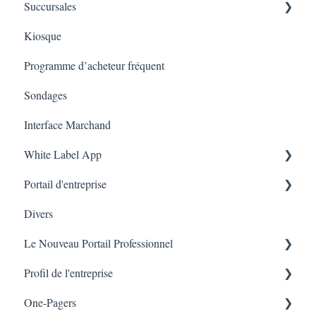
Succursales
Gorgias
Cartes cadeaux sur l’application mobile
Tableau de bords
Kiosque
Judge.me
Marketing
Employés
Programme d’acheteur fréquent
Amazon Business
Sondages
Interface Marchand
White Label App
Portail d'entreprise
Code QR -Integration
Divers
Liste des transactions
Le Nouveau Portail Professionnel
Branches
Profil de l'entreprise
Marketing
One-Pagers
Branches