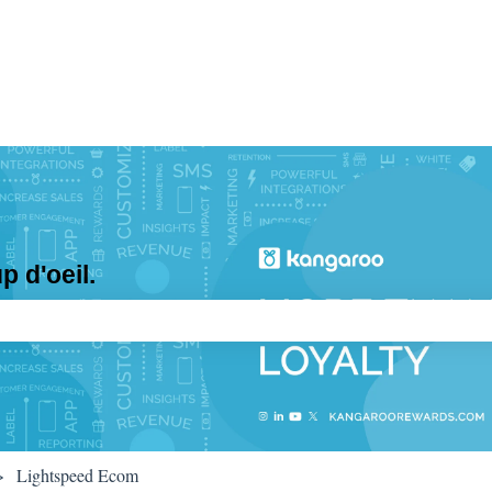
 d'oeil.
e recherche est vide.
Lightspeed Ecom