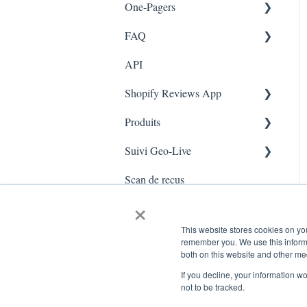
One-Pagers
Branches
FAQ
Marketing
API
Enquêtes
FAQ- Lightspeed R Series
Shopify Reviews App
App Colors
Shopify POS
Produits
Règles
FAQ- Shopify ECOM
Paramètres généraux
Suivi Geo-Live
E-Commerce
Judge.me
Reviews Widget
Ajouter un produit
Scan de reçus
Enrôlement
QFP - Lightspeed X Series
Carrousel des avis
Live - Geo
×
Sécurité et confidentialité
FAQ - MindBody POS
Gérer les avis
This website stores cookies on yo
remember you. We use this informa
both on this website and other me
If you decline, your information w
not to be tracked.
www.kangaroorewards.com Centre d'assistance