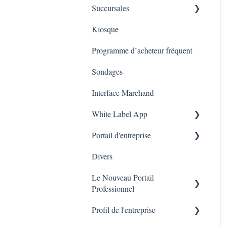
Succursales
Cartes cadeaux sur
Tableau de bords
l’application mobile
Kiosque
Marketing
Employés
Programme d’acheteur fréquent
Sondages
Interface Marchand
White Label App
Portail d'entreprise
Code QR -Integration
Divers
Liste des transactions
Le Nouveau Portail
Branches
Professionnel
Profil de l'entreprise
Marketing