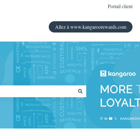
Portail client
Allez à www.kangaroorewards.com