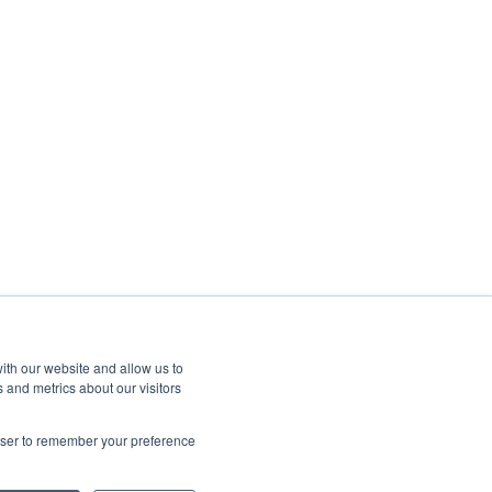
ith our website and allow us to
 and metrics about our visitors
rowser to remember your preference
Copyright © 2026, © Kangaroo Rewards