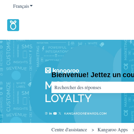
Français
Afficher le sous-menu pour les traductions
Bienvenue! Jettez un coup
Il n'y a aucune suggestion car le champ d
Centre d'assistance
Kangaroo Apps