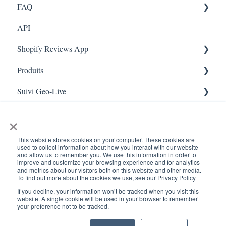
FAQ
Marketing
API
Enquêtes
FAQ- Lightspeed R Series
Shopify Reviews App
App Colors
Shopify POS
Produits
Règles
FAQ- Shopify ECOM
Paramètres généraux
Suivi Geo-Live
E-Commerce
Judge.me
Reviews Widget
Ajouter un produit
Scan de reçus
Enrôlement
QFP - Lightspeed X Series
Carrousel des avis
Live - Geo
×
Sécurité et confidentialité
FAQ - MindBody POS
Gérer les avis
This website stores cookies on your computer. These cookies are
used to collect information about how you interact with our website
and allow us to remember you. We use this information in order to
improve and customize your browsing experience and for analytics
and metrics about our visitors both on this website and other media.
To find out more about the cookies we use, see our Privacy Policy
If you decline, your information won’t be tracked when you visit this
www.kangaroorewards.com
Copyright © 2026, ©
website. A single cookie will be used in your browser to remember
your preference not to be tracked.
Centre d'assistance
Kangaroo Rewards