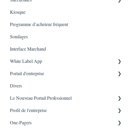
Kiosque
Marketing
Employés
Programme d’acheteur fréquent
Sondages
Interface Marchand
White Label App
Portail d'entreprise
Code QR -Integration
Divers
Liste des transactions
Le Nouveau Portail Professionnel
Branches
Profil de l'entreprise
Marketing
One-Pagers
Branches