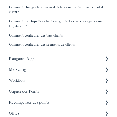
Comment changer le numéro de téléphone ou l'adresse e-mail d'un
client?
Comment les étiquettes clients migrent-elles vers Kangaroo sur
Lightspeed?
Comment configurer des tags clients
Comment configurer des segments de clients
Kangaroo Apps
Marketing
Récompense du Tiers Partenaire Amazon
Workflow
Applications de messagerie
Consentement
Gagner des Points
Shopify
Rapport de campagne
Workflow
Récompenses des points
BigCommerce
Text - SMS Directives
Gagner des points sur la Tablette
Offres
WooCommerce
Text - SMS
Gagner des points sur Lightspeed
Récompenses pour les platformes d'E-commerces