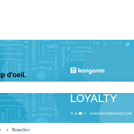
 d'oeil.
e recherche est vide.
e
Branches