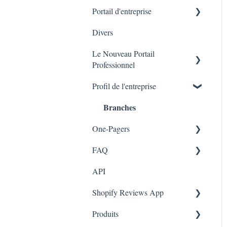
Portail d'entreprise
Code QR -Integration
Divers
Liste des transactions
Branches
Le Nouveau Portail
Professionnel
Profil de l'entreprise
Marketing
Branches
One-Pagers
FAQ
Marketing
API
Enquêtes
FAQ- Lightspeed R Series
Shopify Reviews App
App Colors
Shopify POS
Produits
Règles
FAQ- Shopify ECOM
Paramètres généraux