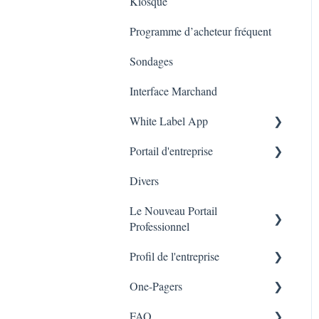
Kiosque
Marketing
Employés
Programme d’acheteur fréquent
Sondages
Interface Marchand
White Label App
Portail d'entreprise
Code QR -Integration
Divers
Liste des transactions
Le Nouveau Portail
Branches
Professionnel
Profil de l'entreprise
Marketing
One-Pagers
Branches
FAQ
Marketing