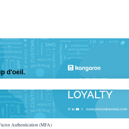
 d'oeil.
e recherche est vide.
Factor Authentication (MFA)