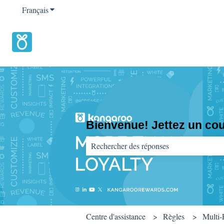
Français
Afficher le sous-menu pour les traductions
Bienvenue! Jettez un coup
Il n'y a aucune suggestion car le champ d
Centre d'assistance
Règles
Multi-