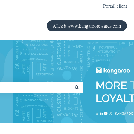
Portail client
Allez à www.kangaroorewards.com